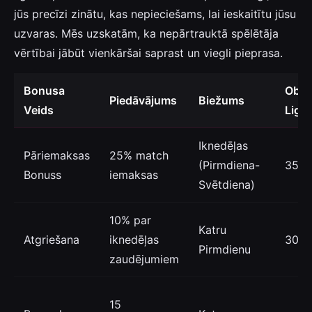
jūs precīzi zinātu, kas nepieciešams, lai ieskaitītu jūsu
uzvaras. Mēs uzskatām, ka nepārtrauktā spēlētāja
vērtībai jābūt vienkāršai saprast un viegli pieprasa.
Bonusa
Obli
Piedāvājums
Biežums
Veids
Ligu
Iknedēļas
Pāriemaksas
25% match
(Pirmdiena-
35x
Bonuss
iemaksas
Svētdiena)
10% par
Katru
Atgriešana
iknedēļas
30x
Pirmdienu
zaudējumiem
15