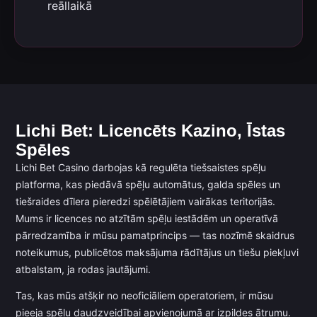
reāllaikā
Lichi Bet: Licencēts Kazino, Īstas
Spēles
Lichi Bet Casino darbojas kā regulēta tiešsaistes spēļu
platforma, kas piedāvā spēļu automātus, galda spēles un
tiešraides dīlera pieredzi spēlētājiem vairākas teritorijās.
Mums ir licences no atzītām spēļu iestādēm un operatīvā
pārredzamība ir mūsu pamatprincips — tas nozīmē skaidrus
noteikumus, publicētos maksājuma rādītājus un tiešu piekļuvi
atbalstam, ja rodas jautājumi.
Tas, kas mūs atšķir no neoficiāliem operatoriem, ir mūsu
pieeja spēļu daudzveidībai apvienojumā ar izpildes ātrumu.