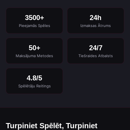
3500+
24h
Pieejamās Spēles
Izmaksas Ātrums
50+
24/7
Maksājuma Metodes
Tiešraides Atbalsts
4.8/5
Spēlētāju Reitings
Turpiniet Spēlēt, Turpiniet