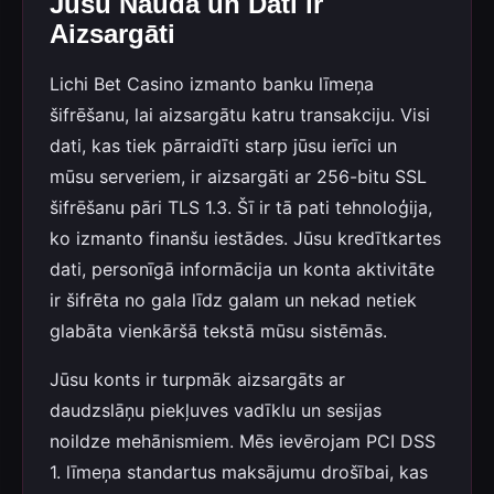
Jūsu Nauda un Dati ir
Aizsargāti
Lichi Bet Casino izmanto banku līmeņa
šifrēšanu, lai aizsargātu katru transakciju. Visi
dati, kas tiek pārraidīti starp jūsu ierīci un
mūsu serveriem, ir aizsargāti ar 256-bitu SSL
šifrēšanu pāri TLS 1.3. Šī ir tā pati tehnoloģija,
ko izmanto finanšu iestādes. Jūsu kredītkartes
dati, personīgā informācija un konta aktivitāte
ir šifrēta no gala līdz galam un nekad netiek
glabāta vienkāršā tekstā mūsu sistēmās.
Jūsu konts ir turpmāk aizsargāts ar
daudzslāņu piekļuves vadīklu un sesijas
noildze mehānismiem. Mēs ievērojam PCI DSS
1. līmeņa standartus maksājumu drošībai, kas