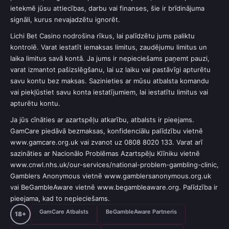
ietekmē jūsu attiecības, darbu vai finanses, šie ir brīdinājuma
signāli, kurus nevajadzētu ignorēt.
Lichi Bet Casino nodrošina rīkus, lai palīdzētu jums paliktu
kontrolē. Varat iestatīt iemaksas limitus, zaudējumu limitus un
laika limitus savā kontā. Ja jums ir nepieciešams paņemt pauzi,
varat izmantot pašizslēgšanu, lai uz laiku vai pastāvīgi apturētu
savu kontu bez maksas. Sazinieties ar mūsu atbalsta komandu
vai piekļūstiet savu konta iestatījumiem, lai iestatītu limitus vai
apturētu kontu.
Ja jūs cīnāties ar azartspēļu atkarību, atbalsts ir pieejams.
GamCare piedāvā bezmaksas, konfidenciālu palīdzību vietnē
www.gamcare.org.uk vai zvanot uz 0808 8020 133. Varat arī
sazināties ar Nacionālo Problēmas Azartspēļu Klīniku vietnē
www.cnwl.nhs.uk/our-services/national-problem-gambling-clinic,
Gamblers Anonymous vietnē www.gamblersanonymous.org.uk
vai BeGambleAware vietnē www.begambleaware.org. Palīdzība ir
pieejama, kad to nepieciešams.
GamCare Atbalsts
BeGambleAware Partneris
18+