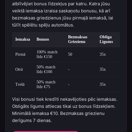
atblīvējiet bonus līdzekļus par katru. Katra jūsu
veiktā iemaksa izraisa saskaņotu bonusu, kā arī
bezmaksas griedzienus jūsu pirmajā iemaksā, lai
tūlīt spēlētu spēļu automātus.
Bezmaksas
Obliga
Iemaksa
Bonuss
Griezienu
Ligums
100% match
Pirmā
50
35x
līdz €150
50% match
Otrā
-
35x
līdz €100
50% match
Trešā
-
35x
līdz €75
Visi bonusi tiek kredīti nekavējoties pēc iemaksas.
Obligāts ligums attiecas tikai uz bonus līdzekļiem.
Minimālā iemaksa €10. Bezmaksas griezienu
derīgums 7 dienas.