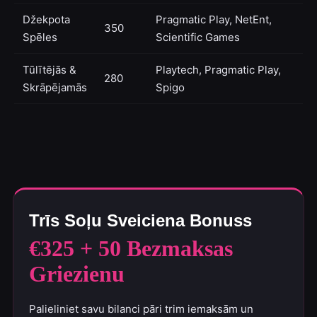
Džekpota
Pragmatic Play, NetEnt,
350
Spēles
Scientific Games
Tūlītējās &
Playtech, Pragmatic Play,
280
Skrāpējamās
Spigo
Trīs Soļu Sveiciena Bonuss
€325 + 50 Bezmaksas
Griezienu
Palieliniet savu bilanci pāri trim iemaksām un